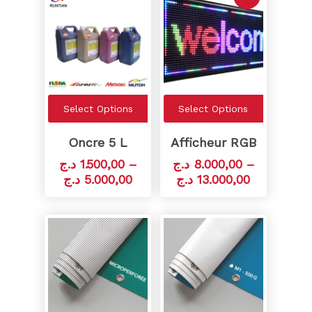
Select Options
Select Options
Oncre 5 L
Afficheur RGB
د.ج
1.500,00
–
د.ج
8.000,00
–
د.ج
5.000,00
د.ج
13.000,00