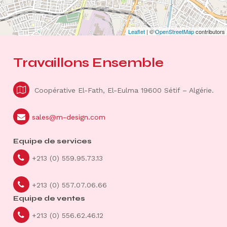
Leaflet
| ©
OpenStreetMap
contributors
Travaillons
Ensemble
Coopérative El-Fath, El-Eulma 19600 Sétif – Algérie.
sales@m-design.com
Equipe de services
+213 (0) 559.95.73.13
+213 (0) 557.07.06.66
Equipe de ventes
+213 (0) 556.62.46.12​