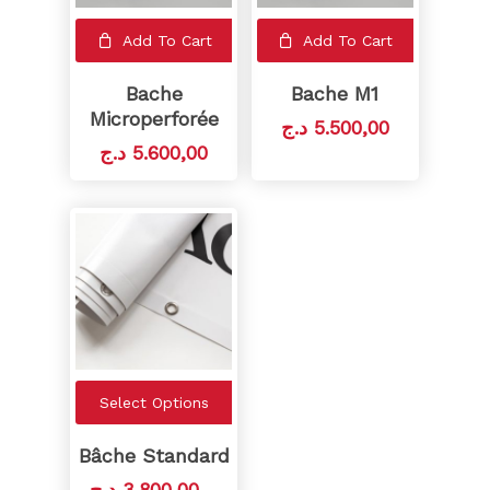
Add To Cart
Add To Cart
Bache
Bache M1
Microperforée
د.ج
5.500,00
د.ج
5.600,00
Select Options
Bâche Standard
د.ج
3.800,00
–