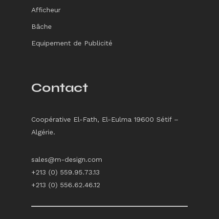
Afficheur
Bâche
Equipement de Publicité
Contact
Coopérative El-Fath, El-Eulma 19600 Sétif –
Algérie.
sales@m-design.com
+213 (0) 559.95.73.13
+213 (0) 556.62.46.12