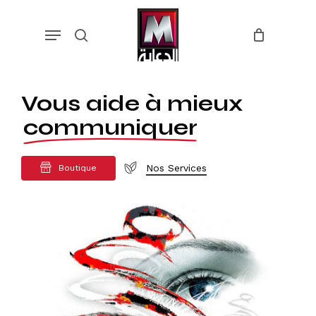
Skip
Menu
to
search
main
content
Vous aide à mieux
communiquer
Nos Services
B
o
u
t
i
q
u
e